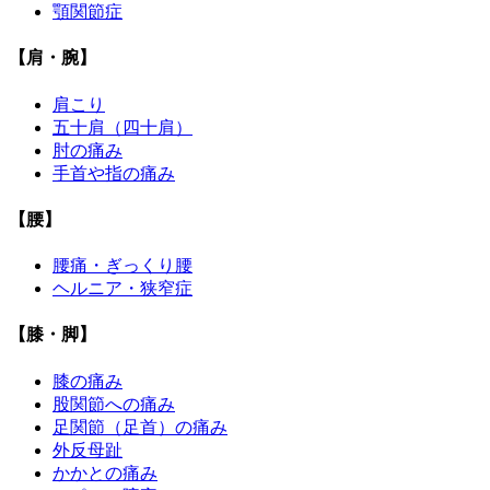
顎関節症
【肩・腕】
肩こり
五十肩（四十肩）
肘の痛み
手首や指の痛み
【腰】
腰痛・ぎっくり腰
ヘルニア・狭窄症
【膝・脚】
膝の痛み
股関節への痛み
足関節（足首）の痛み
外反母趾
かかとの痛み