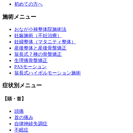
初めての方へ
施術メニュー
おなが小禄整体院施術法
妊娠施術（不妊治療）
妊婦整体（マタニティ整体）
産後整体と産後骨盤矯正
翁長式７種の骨盤矯正
生理痛骨盤矯正
PASモーション
翁長式ハイボルモーション施術
症状別メニュー
【頭・首】
頭痛
首の痛み
自律神経失調症
不眠症