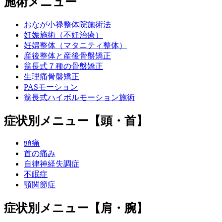
施術メニュー
おなが小禄整体院施術法
妊娠施術（不妊治療）
妊婦整体（マタニティ整体）
産後整体と産後骨盤矯正
翁長式７種の骨盤矯正
生理痛骨盤矯正
PASモーション
翁長式ハイボルモーション施術
症状別メニュー【頭・首】
頭痛
首の痛み
自律神経失調症
不眠症
顎関節症
症状別メニュー【肩・腕】