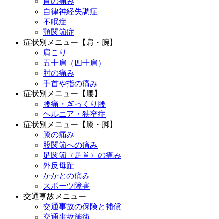
首の痛み
自律神経失調症
不眠症
顎関節症
症状別メニュー【肩・腕】
肩こり
五十肩（四十肩）
肘の痛み
手首や指の痛み
症状別メニュー【腰】
腰痛・ぎっくり腰
ヘルニア・狭窄症
症状別メニュー【膝・脚】
膝の痛み
股関節への痛み
足関節（足首）の痛み
外反母趾
かかとの痛み
スポーツ障害
交通事故メニュー
交通事故の保険と補償
交通事故施術