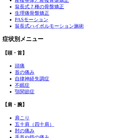
産後整体と産後骨盤矯正
翁長式７種の骨盤矯正
生理痛骨盤矯正
PASモーション
翁長式ハイボルモーション施術
症状別メニュー
【頭・首】
頭痛
首の痛み
自律神経失調症
不眠症
顎関節症
【肩・腕】
肩こり
五十肩（四十肩）
肘の痛み
手首や指の痛み