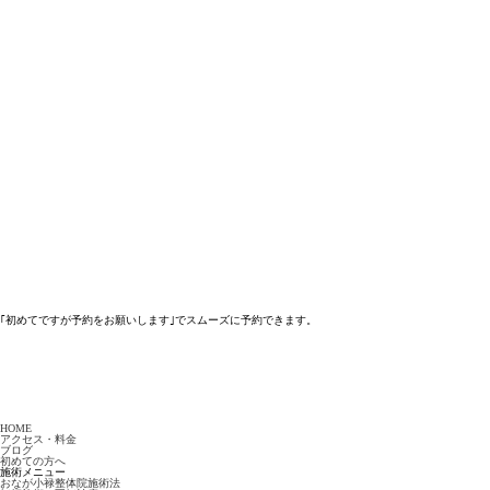
｢初めてですが予約をお願いします｣でスムーズに予約できます。
HOME
アクセス・料金
ブログ
初めての方へ
施術メニュー
おなが小禄整体院施術法