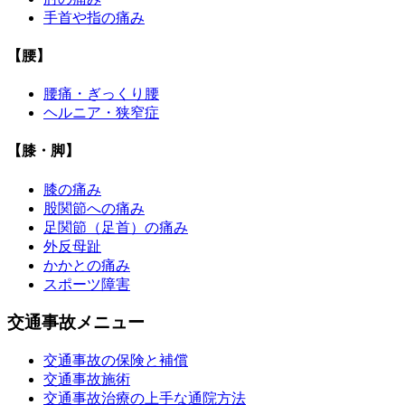
手首や指の痛み
【腰】
腰痛・ぎっくり腰
ヘルニア・狭窄症
【膝・脚】
膝の痛み
股関節への痛み
足関節（足首）の痛み
外反母趾
かかとの痛み
スポーツ障害
交通事故メニュー
交通事故の保険と補償
交通事故施術
交通事故治療の上手な通院方法