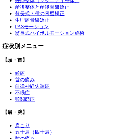
妊婦整体（マタニティ整体）
産後整体と産後骨盤矯正
翁長式７種の骨盤矯正
生理痛骨盤矯正
PASモーション
翁長式ハイボルモーション施術
症状別メニュー
【頭・首】
頭痛
首の痛み
自律神経失調症
不眠症
顎関節症
【肩・腕】
肩こり
五十肩（四十肩）
肘の痛み