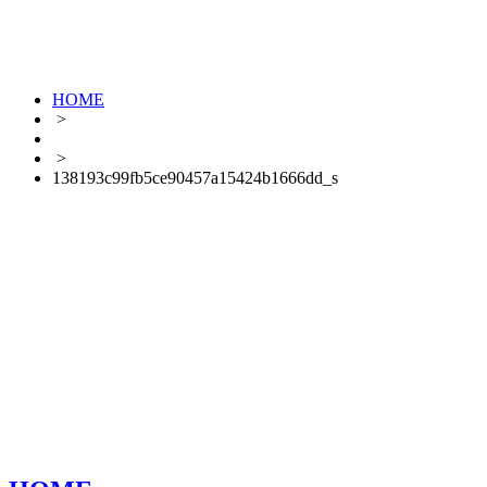
HOME
>
>
138193c99fb5ce90457a15424b1666dd_s