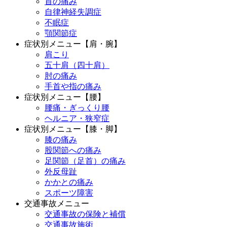
首の痛み
自律神経失調症
不眠症
顎関節症
症状別メニュー【肩・腕】
肩こり
五十肩（四十肩）
肘の痛み
手首や指の痛み
症状別メニュー【腰】
腰痛・ぎっくり腰
ヘルニア・狭窄症
症状別メニュー【膝・脚】
膝の痛み
股関節への痛み
足関節（足首）の痛み
外反母趾
かかとの痛み
スポーツ障害
交通事故メニュー
交通事故の保険と補償
交通事故施術