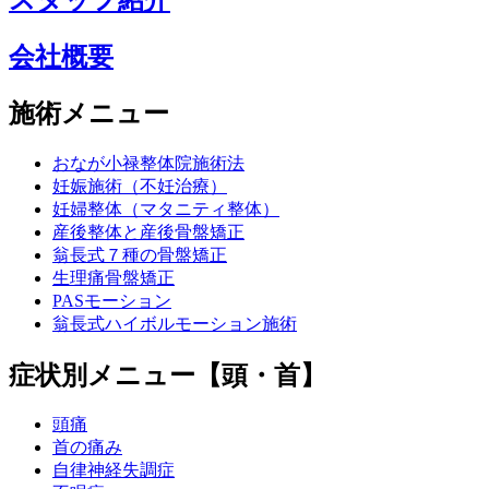
会社概要
施術メニュー
おなが小禄整体院施術法
妊娠施術（不妊治療）
妊婦整体（マタニティ整体）
産後整体と産後骨盤矯正
翁長式７種の骨盤矯正
生理痛骨盤矯正
PASモーション
翁長式ハイボルモーション施術
症状別メニュー【頭・首】
頭痛
首の痛み
自律神経失調症