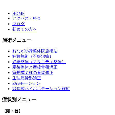
HOME
アクセス・料金
ブログ
初めての方へ
施術メニュー
おなが小禄整体院施術法
妊娠施術（不妊治療）
妊婦整体（マタニティ整体）
産後整体と産後骨盤矯正
翁長式７種の骨盤矯正
生理痛骨盤矯正
PASモーション
翁長式ハイボルモーション施術
症状別メニュー
【頭・首】