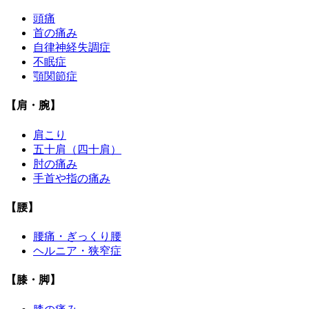
頭痛
首の痛み
自律神経失調症
不眠症
顎関節症
【肩・腕】
肩こり
五十肩（四十肩）
肘の痛み
手首や指の痛み
【腰】
腰痛・ぎっくり腰
ヘルニア・狭窄症
【膝・脚】