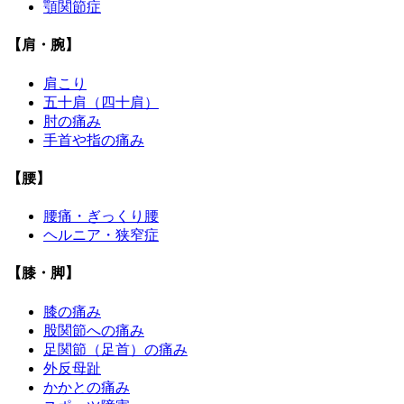
顎関節症
【肩・腕】
肩こり
五十肩（四十肩）
肘の痛み
手首や指の痛み
【腰】
腰痛・ぎっくり腰
ヘルニア・狭窄症
【膝・脚】
膝の痛み
股関節への痛み
足関節（足首）の痛み
外反母趾
かかとの痛み