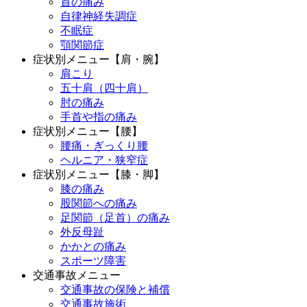
首の痛み
自律神経失調症
不眠症
顎関節症
症状別メニュー【肩・腕】
肩こり
五十肩（四十肩）
肘の痛み
手首や指の痛み
症状別メニュー【腰】
腰痛・ぎっくり腰
ヘルニア・狭窄症
症状別メニュー【膝・脚】
膝の痛み
股関節への痛み
足関節（足首）の痛み
外反母趾
かかとの痛み
スポーツ障害
交通事故メニュー
交通事故の保険と補償
交通事故施術