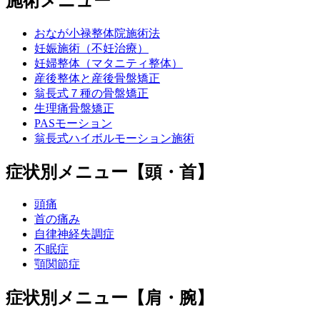
施術メニュー
おなが小禄整体院施術法
妊娠施術（不妊治療）
妊婦整体（マタニティ整体）
産後整体と産後骨盤矯正
翁長式７種の骨盤矯正
生理痛骨盤矯正
PASモーション
翁長式ハイボルモーション施術
症状別メニュー【頭・首】
頭痛
首の痛み
自律神経失調症
不眠症
顎関節症
症状別メニュー【肩・腕】