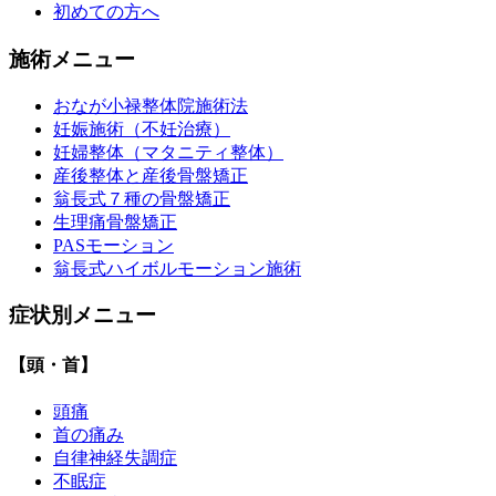
初めての方へ
施術メニュー
おなが小禄整体院施術法
妊娠施術（不妊治療）
妊婦整体（マタニティ整体）
産後整体と産後骨盤矯正
翁長式７種の骨盤矯正
生理痛骨盤矯正
PASモーション
翁長式ハイボルモーション施術
症状別メニュー
【頭・首】
頭痛
首の痛み
自律神経失調症
不眠症